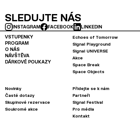
SLEDUJTE NÁS
INSTAGRAM
FACEBOOK
LINKEDIN
VSTUPENKY
Echoes of Tomorrow
PROGRAM
Signal Playground
O NÁS
Signal UNIVERSE
NÁVŠTĚVA
Akce
DÁRKOVÉ POUKAZY
Space Break
Space Objects
Novinky
Přidejte se k nám
Časté dotazy
Partneři
Skupinové rezervace
Signal Festival
Soukromé akce
Pro média
Kontakt