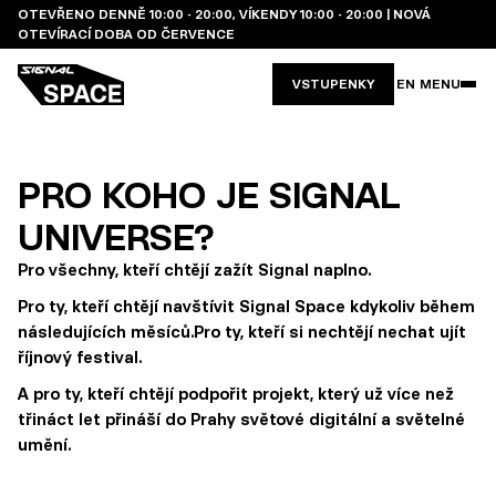
OTEVŘENO DENNĚ 10:00 - 20:00, VÍKENDY 10:00 - 20:00 | NOVÁ
OTEVÍRACÍ DOBA OD ČERVENCE
VSTUPENKY
EN
MENU
PRO KOHO JE SIGNAL
UNIVERSE?
Pro všechny, kteří chtějí zažít Signal naplno.
Pro ty, kteří chtějí navštívit Signal Space kdykoliv během
následujících měsíců.Pro ty, kteří si nechtějí nechat ujít
říjnový festival.
A pro ty, kteří chtějí podpořit projekt, který už více než
třináct let přináší do Prahy světové digitální a světelné
umění.