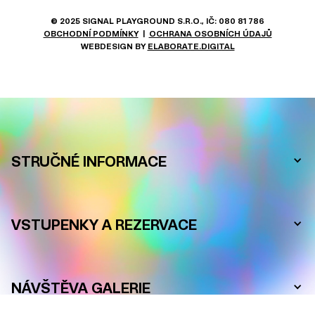
© 2025 SIGNAL PLAYGROUND S.R.O., IČ: 080 81 786
OBCHODNÍ PODMÍNKY
|
OCHRANA OSOBNÍCH ÚDAJŮ
WEBDESIGN BY
ELABORATE.DIGITAL
ČASTO KLADENÉ DOTAZY
STRUČNÉ INFORMACE
VSTUPENKY A REZERVACE
NÁVŠTĚVA GALERIE