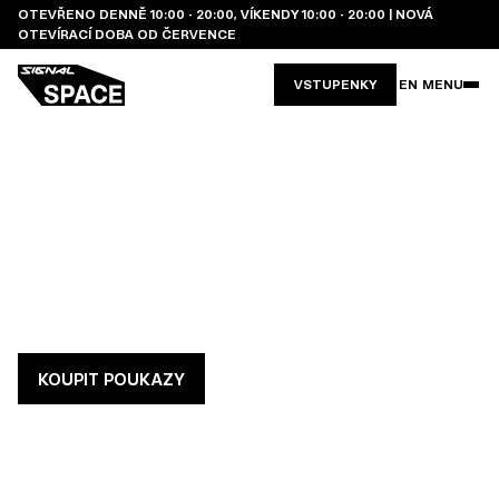
OTEVŘENO DENNĚ 10:00 - 20:00, VÍKENDY 10:00 - 20:00 | NOVÁ
OTEVÍRACÍ DOBA OD ČERVENCE
VSTUPENKY
EN
MENU
DÁRKOVÉ
POUKAZY
Darujte vstup do místa, kde se světlo mění v zážitek.
Dárkové poukazy do galerie Signal Space potěší
každého, k Valentýnu, narozeninám nebo i jen pro radost.
KOUPIT POUKAZY