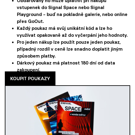
Obdarovaný ho může uplatnit při nákupu
vstupenek do Signal Space nebo Signal
Playground – buď na pokladně galerie, nebo online
přes GoOut.
Každý poukaz má svůj unikátní kód a lze ho
využívat opakovaně až do vyčerpání jeho hodnoty.
Pro jeden nákup lze použít pouze jeden poukaz,
případný rozdíl v ceně lze snadno doplatit jiným
způsobem platby.
Dárkový poukaz má platnost 180 dní od data
zakoupení.
KOUPIT POUKAZY