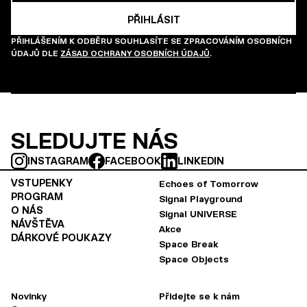
PŘIHLÁŠENÍM K ODBĚRU SOUHLASÍTE SE ZPRACOVÁNÍM OSOBNÍCH
ÚDAJŮ DLE
ZÁSAD OCHRANY OSOBNÍCH ÚDAJŮ
.
SLEDUJTE NÁS
INSTAGRAM
FACEBOOK
LINKEDIN
VSTUPENKY
Echoes of Tomorrow
PROGRAM
Signal Playground
O NÁS
Signal UNIVERSE
NÁVŠTĚVA
Akce
DÁRKOVÉ POUKAZY
Space Break
Space Objects
Novinky
Přidejte se k nám