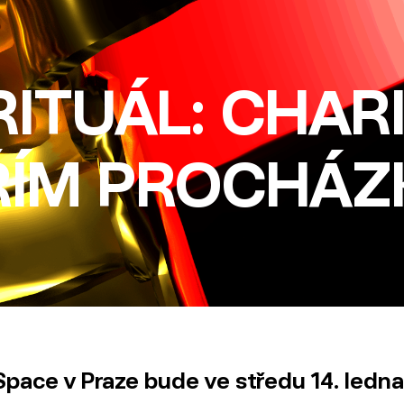
ITUÁL: CHARI
IŘÍM PROCHÁ
 Space v Praze bude ve středu 14. ledn