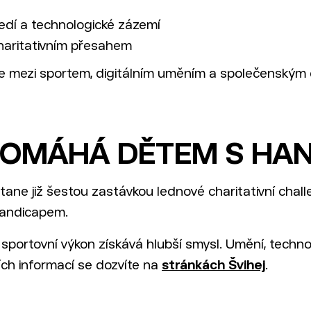
ředí a technologické zázemí
haritativním přesahem
ice mezi sportem, digitálním uměním a společenský
POMÁHÁ DĚTEM S HA
stane již šestou zastávkou lednové charitativní chal
handicapem.
ortovní výkon získává hlubší smysl. Umění, technolog
ních informací se dozvíte na
stránkách Švihej
.