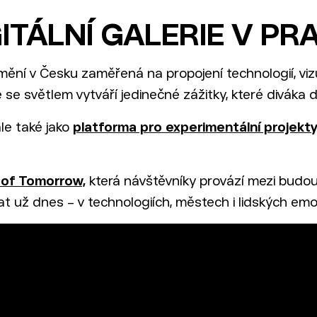
GITÁLNÍ GALERIE V PR
 umění v Česku zaměřená na propojení technologií, v
 se světlem vytváří jedinečné zážitky, které diváka d
ale také jako
platforma pro experimentální projekt
of Tomorrow,
která návštěvníky provází mezi budouc
 už dnes – v technologiích, městech i lidských emo