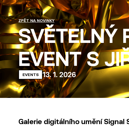
ZPĚT NA NOVINKY
SVĚTELNÝ R
EVENT S J
13
.
1
.
2026
EVENTS
Galerie digitálního umění Signal