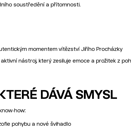
lního soustředění a přítomnosti.
autentickým momentem vítězství Jiřího Procházky
 aktivní nástroj, který zesiluje emoce a prožitek z po
 KTERÉ DÁVÁ SMYSL
í know-how:
ozofie pohybu a nové švihadlo