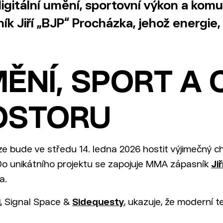
 digitální umění, sportovní výkon a komu
k Jiří „BJP“ Procházka, jehož energie,
MĚNÍ, SPORT A 
OSTORU
e bude ve středu 14. ledna 2026 hostit výjimečný char
 Do unikátního projektu se zapojuje MMA zápasník
Ji
a.
j
, Signal Space &
Sidequesty
, ukazuje, že moderní 