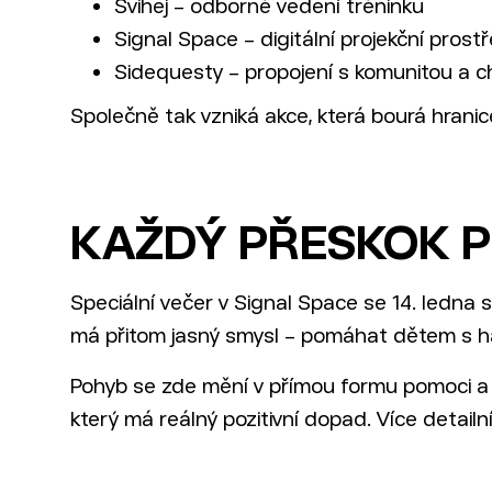
Švihej – odborné vedení tréninku
Signal Space – digitální projekční prost
Sidequesty – propojení s komunitou a c
Společně tak vzniká akce, která bourá hran
KAŽDÝ PŘESKOK 
Speciální večer v Signal Space se 14. ledna 
má přitom jasný smysl – pomáhat dětem s 
Pohyb se zde mění v přímou formu pomoci a sp
který má reálný pozitivní dopad. Více detail