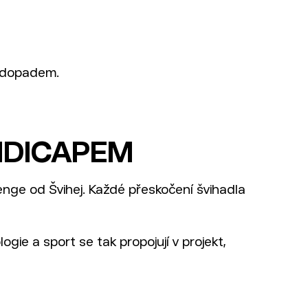
m dopadem.
NDICAPEM
lenge od Švihej. Každé přeskočení švihadla
ie a sport se tak propojují v projekt,