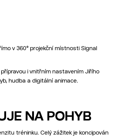
římo v 360° projekční místnosti Signal
 přípravou i vnitřním nastavením Jiřího
hyb, hudba a digitální animace.
UJE NA POHYB
enzitu tréninku. Celý zážitek je koncipován