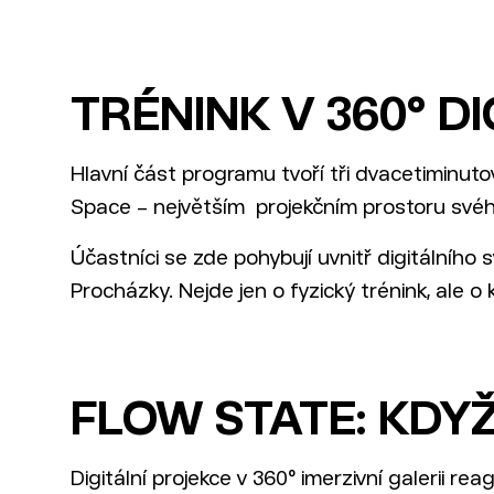
TRÉNINK V 360° D
Hlavní část programu tvoří tři dvacetiminutov
Space – největším projekčním prostoru svého
Účastníci se zde pohybují uvnitř digitálního 
Procházky. Nejde jen o fyzický trénink, ale o
FLOW STATE: KDY
Digitální projekce v 360° imerzivní galerii re