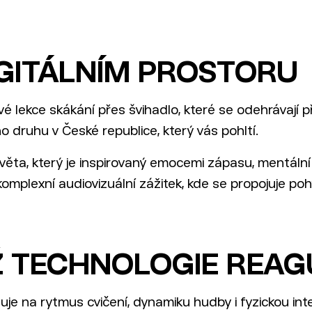
IGITÁLNÍM PROSTORU
é lekce skákání přes švihadlo, které se odehrávají p
 druhu v České republice, který vás pohltí.
světa, který je inspirovaný emocemi zápasu, mentální
 komplexní audiovizuální zážitek, kde se propojuje po
Ž TECHNOLOGIE REAG
aguje na rytmus cvičení, dynamiku hudby i fyzickou int