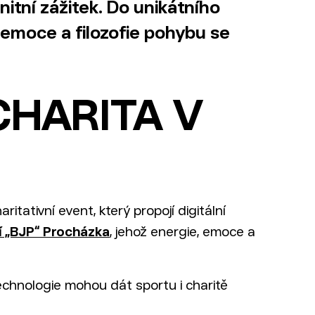
nitní zážitek. Do unikátního
 emoce a filozofie pohybu se
CHARITA V
itativní event, který propojí digitální
ří „BJP“ Procházka
, jehož energie, emoce a
technologie mohou dát sportu i charitě