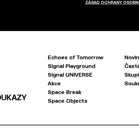
ZÁSAD OCHRANY OSOBN
Echoes of Tomorrow
Novi
Signal Playground
Čast
Signal UNIVERSE
Skup
Akce
Souk
Space Break
OUKAZY
Space Objects