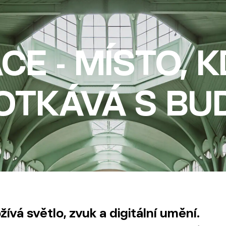
CE - MÍSTO, K
POTKÁVÁ S B
žívá světlo, zvuk a digitální umění.