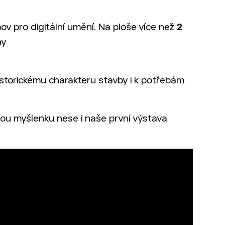
v pro digitální umění. Na ploše více než
2
hy
historickému charakteru stavby i k potřebám
ejnou myšlenku nese i naše první výstava