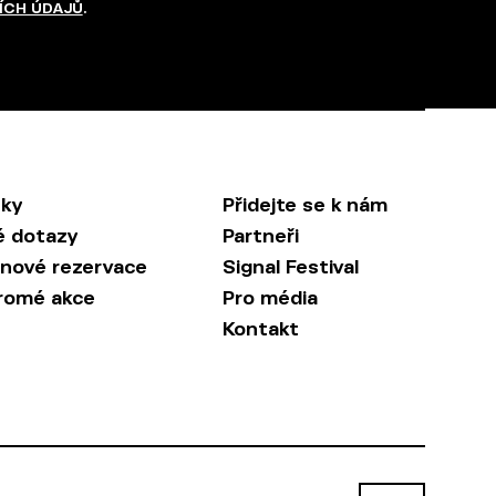
ÍCH ÚDAJŮ
.
nky
Přidejte se k nám
é dotazy
Partneři
inové rezervace
Signal Festival
romé akce
Pro média
Kontakt