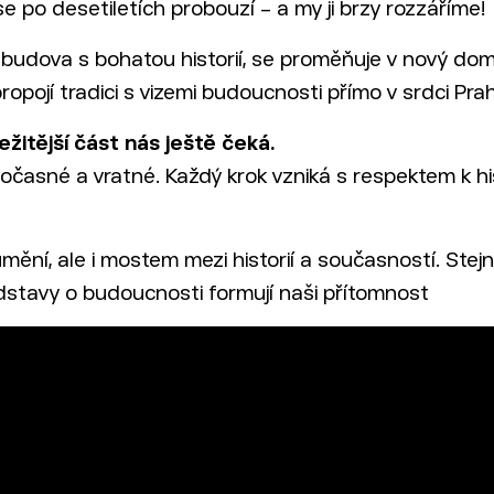
 po desetiletích probouzí – a my ji brzy rozzáříme!
udova s bohatou historií, se proměňuje v nový domo
ropojí tradici s vizemi budoucnosti přímo v srdci Pra
ežitější část nás ještě čeká.
 dočasné a vratné. Každý krok vzniká s respektem k 
 umění, ale i mostem mezi historií a současností. St
edstavy o budoucnosti formují naši přítomnost