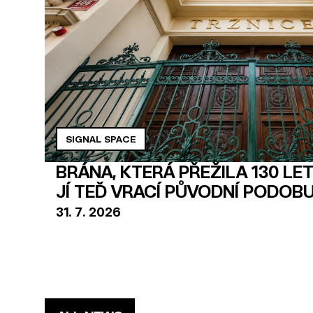
SIGNAL SPACE
BRÁNA, KTERÁ PŘEŽILA 130 LET
JÍ TEĎ VRACÍ PŮVODNÍ PODOB
31
.
7
.
2026