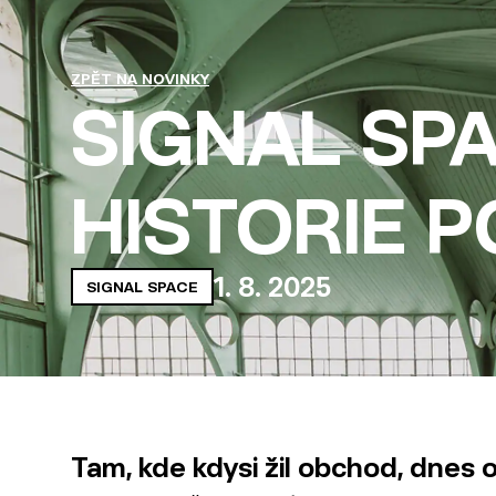
ZPĚT NA NOVINKY
SIGNAL SPA
HISTORIE 
1
.
8
.
2025
SIGNAL SPACE
Tam, kde kdysi žil obchod, dnes o